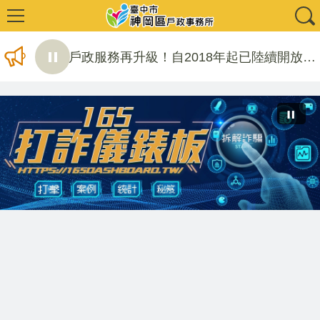
戶政服務再升級！自2018年起已陸續開放出生登記、未成年子女權利義務行使負擔登記、監護登記、死亡登記、出生地登記、...
全民監督公共工程施工品質，請撥打通報專線0800-009609
針對65歲以上長者與身障者，內政部推出樓梯換電梯的包租代管換居服務，詳情請上內政部不動產資訊平台查詢社會住宅包租代...
內政部戶政司全球資訊網24小時全天候提供申請人使用自然人憑證進行「線上申辦戶籍登記服務」申辦作業