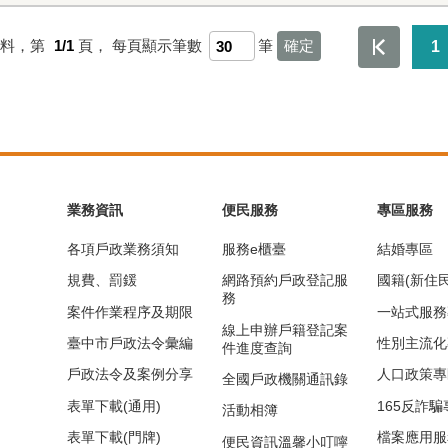
資料，第
1/1
頁，
每頁顯示筆數
筆
1
業務資訊
便民服務
專區服務
各項戶政業務須知
服務e櫃臺
結婚專區
規費、罰鍰
網路預約戶政登記服
國籍(新住
務
案件作業程序及期限
一站式服務
線上申辦戶籍登記案
臺中市戶政法令彙編
性別主流化
件進度查詢
戶政法令及案例分享
人口政策專
全國戶政機關通訊錄
表單下載(通用)
165反詐騙
活動相簿
表單下載(門牌)
檔案應用服
便民資訊溫馨小叮嚀