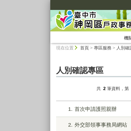
:::
機
:::
現在位置
首頁
>
專區服務
>
人別確
人別確認專區
共
2
筆資料，第
1
首次申請護照親辦
2
外交部領事事務局網站