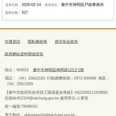
2020-02-14
臺中市神岡區戶政事務所
發布日期：
發布單位：
527
點閱次數：
交通資訊
隱私權政策
資訊安全政策
政府網站資料開放宣告
地址：429015
臺中市神岡區神岡路121之1號
電話：（04）25622183
行動總機號碼：0972-539468
傳真：
（04）25613289
【臺中市政府民政局員工職場霸凌專線】0422289111#29066
信箱bk452324@taichung.gov.tw 處理單位:人事室
統一編號:78948261
電子郵件：shengang16@taichung.gov.tw