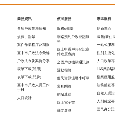
業務資訊
便民服務
專區服務
各項戶政業務須知
服務e櫃臺
結婚專區
規費、罰鍰
網路預約戶政登記服
國籍(新住
務
案件作業程序及期限
一站式服務
線上申辦戶籍登記案
臺中市戶政法令彙編
性別主流化
件進度查詢
戶政法令及案例分享
人口政策專
全國戶政機關通訊錄
表單下載(通用)
165反詐騙
活動相簿
表單下載(門牌)
檔案應用服
便民資訊溫馨小叮嚀
臺中市戶政人員工作
法務部宣導
常見問答
手冊
自然人憑證
網站連結
人口統計
人別確認專
線上電子書
國民身分證
藝文展覽