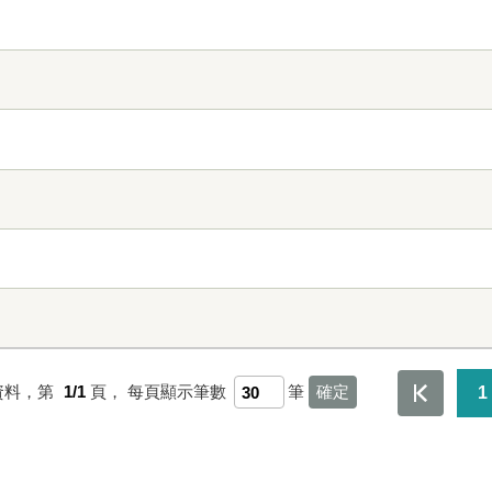
資料，第
1/1
頁，
每頁顯示筆數
筆
1