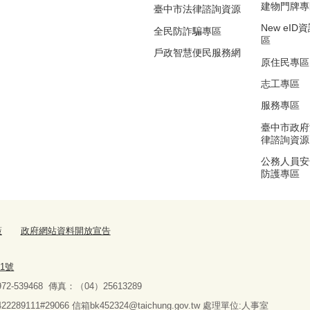
建物門牌專
臺中市法律諮詢資源
New eI
全民防詐騙專區
區
戶政智慧便民服務網
原住民專區
志工專區
服務專區
臺中市政府
律諮詢資源
公務人員安
防護專區
策
政府網站資料開放宣告
1號
2-539468
傳真：（04）25613289
1#29066 信箱bk452324@taichung.gov.tw 處理單位:人事室