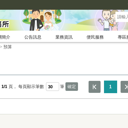
關簡介
公告訊息
業務資訊
便民服務
專區
>
預算
第
1/1
頁，
每頁顯示筆數
筆
1