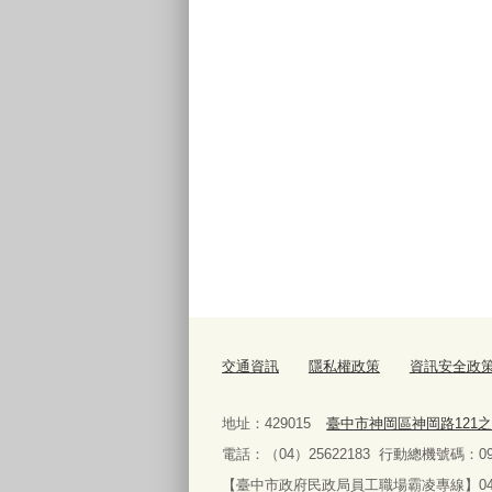
交通資訊
隱私權政策
資訊安全政
地址：429015
臺中市神岡區神岡路121之
電話：（04）25622183
行動總機號碼：097
【臺中市政府民政局員工職場霸凌專線】042228911